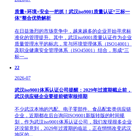
质量+环境+安全一把抓！武汉iso9001质量认证“三标一
体”整合优势解析
在日益激烈的市场竞争中，越来越多的企业开始寻求标
准化的管理提升。其中，武汉iso9001质量认证作为企业
质量管理水平的标志，常与环境管理体系（ISO14001）
及职业健康安全管理体系（ISO45001）结合，形成“三
标一...
22
2026-07
武汉iso9001体系认证公司提醒：2029年过渡期截止前，
武汉供应链企业要提前锁审核排期
不少武汉本地的汽配、电子零部件、食品配套类供应链
企业，近期都在后台询问ISO9001新版转版的时间规
划，作为武汉iso9001体系认证公司，我们发现很多企业
还没留意到，2029年过渡期的临近，正在悄悄改变武汉
地区的...