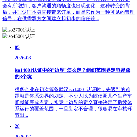
会有所增加，客户沟通的顺畅度也出现变化。这种转变的背
后，并非认证本身直接带来订单，而是它作为一种可见的管理
信号，在供需双方之间建立起初步的信任连...
05
2026-08
iso14001认证中的”边界”怎么定？组织范围界定容易踩
的3个坑
很多企业在初次筹备武汉iso14001认证时，先遇到的难
题就是体系边界的划定。不少人以为随便圈几个生产车
间就能完成界定，实际上边界的定义直接决定了后续体
系运行的覆盖范围，一旦划定不合理，很容易在审核环
节出...
28
2026-07