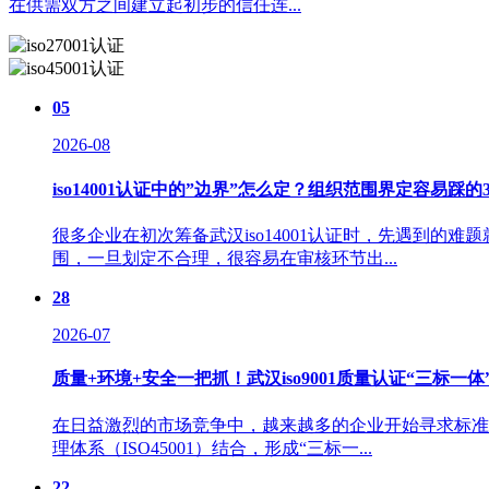
在供需双方之间建立起初步的信任连...
05
2026-08
iso14001认证中的”边界”怎么定？组织范围界定容易踩的
很多企业在初次筹备武汉iso14001认证时，先遇到
围，一旦划定不合理，很容易在审核环节出...
28
2026-07
质量+环境+安全一把抓！武汉iso9001质量认证“三标一
在日益激烈的市场竞争中，越来越多的企业开始寻求标准化的
理体系（ISO45001）结合，形成“三标一...
22