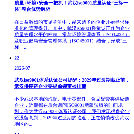
质量+环境+安全一把抓！武汉iso9001质量认证“三标一
体”整合优势解析
在日益激烈的市场竞争中，越来越多的企业开始寻求标
准化的管理提升。其中，武汉iso9001质量认证作为企业
质量管理水平的标志，常与环境管理体系（ISO14001）
及职业健康安全管理体系（ISO45001）结合，形成“三
标一...
22
2026-07
武汉iso9001体系认证公司提醒：2029年过渡期截止前，
武汉供应链企业要提前锁审核排期
不少武汉本地的汽配、电子零部件、食品配套类供应链
企业，近期都在后台询问ISO9001新版转版的时间规
划，作为武汉iso9001体系认证公司，我们发现很多企业
还没留意到，2029年过渡期的临近，正在悄悄改变武汉
地区的...