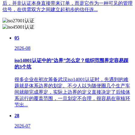
后，并非认证本身直接带来订单，而是它作为一种可见的管理
信号，在供需双方之间建立起初步的信任连...
05
2026-08
iso14001认证中的”边界”怎么定？组织范围界定容易踩
的3个坑
很多企业在初次筹备武汉iso14001认证时，先遇到的难
题就是体系边界的划定。不少人以为随便圈几个生产车
间就能完成界定，实际上边界的定义直接决定了后续体
系运行的覆盖范围，一旦划定不合理，很容易在审核环
节出...
28
2026-07